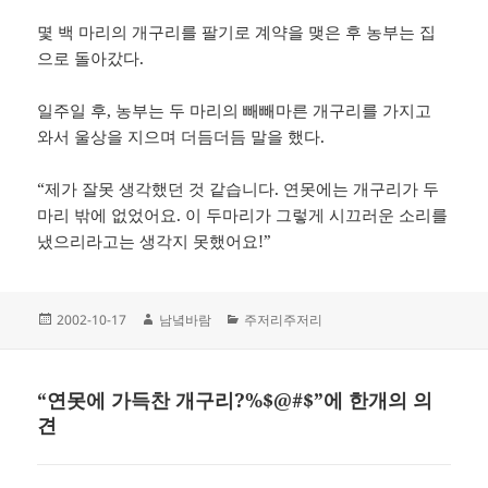
몇 백 마리의 개구리를 팔기로 계약을 맺은 후 농부는 집
으로 돌아갔다.
일주일 후, 농부는 두 마리의 빼빼마른 개구리를 가지고
와서 울상을 지으며 더듬더듬 말을 했다.
“제가 잘못 생각했던 것 같습니다. 연못에는 개구리가 두
마리 밖에 없었어요. 이 두마리가 그렇게 시끄러운 소리를
냈으리라고는 생각지 못했어요!”
작
글
카
2002-10-17
남녘바람
주저리주저리
성
쓴
테
일
이
고
자
리
“연못에 가득찬 개구리?%$@#$”에 한개의 의
견