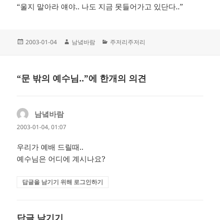
“울지 말아라 얘야.. 나도 지금 못들어가고 있단다..”
작
글
카
2003-01-04
남녘바람
주저리주저리
성
쓴
테
일
이
고
자
리
“문 밖의 예수님..”에 한개의 의견
남녘바람
댓
글:
2003-01-04, 01:07
우리가 예배 드릴때..
예수님은 어디에 계시나요?
답글을 남기기 위해 로그인하기
답글 남기기