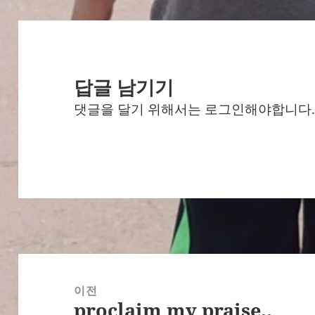
답글 남기기
댓글을 달기 위해서는
로그인
해야합니다
글
탐
이전
proclaim my praise..
색
이