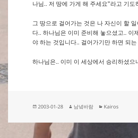
나님.. 저 땅에 가게 해 주세요”라고 기도
그 땅으로 걸어가는 것은 나 자신이 할 
다.. 하나님은 이미 준비해 놓으셨고.. 
야 하는 것입니다.. 걸어가기만 하면 되는
하나님은.. 이미 이 세상에서 승리하셨
작
글
카
2003-01-28
남녘바람
Kairos
성
쓴
테
일
이
고
자
리