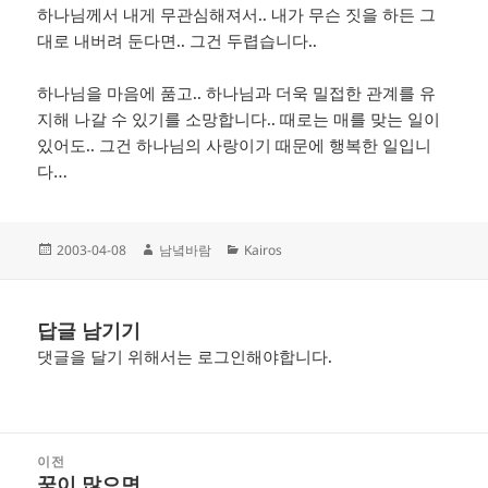
하나님께서 내게 무관심해져서.. 내가 무슨 짓을 하든 그
대로 내버려 둔다면.. 그건 두렵습니다..
하나님을 마음에 품고.. 하나님과 더욱 밀접한 관계를 유
지해 나갈 수 있기를 소망합니다.. 때로는 매를 맞는 일이
있어도.. 그건 하나님의 사랑이기 때문에 행복한 일입니
다…
작
글
카
2003-04-08
남녘바람
Kairos
성
쓴
테
일
이
고
자
리
답글 남기기
댓글을 달기 위해서는
로그인
해야합니다.
글
이전
탐
꿈이 많으면..
이