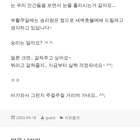
는 우리 인간들을 보면서 눈물 흘리시는거 같아요…
부활주일에는 승리랑은 첨으로 새벽촛불예배 드릴려고
생각하고 있답니다~
승리는 알까요? ㅋㅋ
얼른 크면.. 갈쳐주고 싶어요~
뭐라고 갈쳐줄지.. 지금부터 살짝 걱정되네요~ ^^;
ㅎㅎ
비가와서 그런지 주절주절 거리며 가네요.. ^^;
작
글
카
2003-04-18
guest
자유롭게
성
쓴
테
일
이
고
자
리