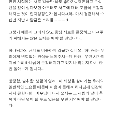
연인 시절에는 서로 얼굴만 봐도 좋다가.. 결혼하고 수십
년을 같이 살다보면 아무래도 서로에 대해 조금씩 무감각
해지는 것이 인지상정인가 봅니다..(헉.. 마치 결혼해서 수
십년 지난 사람같은 소리를… ㅡㅡ;)
그렇기 때문에 그러지 않고 항상 서로를 존중하고 아껴주
기 위해서는 많은 노력을 해야 할 것입니다..
하나님과의 관계도 비슷하지 않을까 싶네요.. 하나님은 우
리에게 변함없는 관심을 보여주시는데 반해.. 우린 시간이
지날수록 하나님께 둔감해져가고 있지나 않는지 다시 한
번 돌아보게 됩니다…
방탕함, 술취함, 생활의 염려.. 이 세상을 살아가는 우리의
일반적인 모습들 때문에 마음이 둔해져 하나님께 민감해
지지 못한다면.. 예수님이 다시 오시는 그 재림의 날이 축
복이 아닌 덫이 될 수도 있음을 우린 기억해야 할 것입니
다..