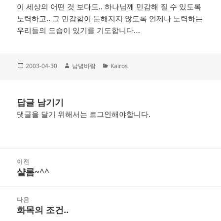
이 세상의 어떤 것 보다도.. 하나님께 민감해 질 수 있도록
노력하고.. 그 민감함이 둔해지지 않도록 언제나 노력하는
우리들의 모습이 있기를 기도합니다…
작
글
카
2003-04-30
남녘바람
Kairos
성
쓴
테
일
이
고
자
리
답글 남기기
댓글을 달기 위해서는
로그인
해야합니다.
글
이전
탐
샬롬~^^
이
색
전
글:
다음
화목의 조건..
다