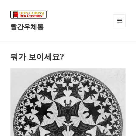
빨간우체통
메뉴와
위젯
뭐가 보이세요?