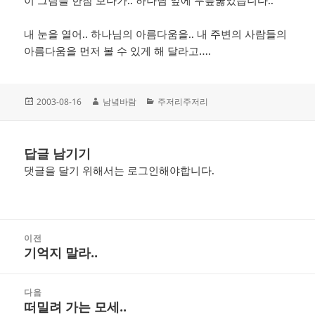
이 그림을 한참 보다가.. 하나님 앞에 무릎꿇었습니다..
내 눈을 열어.. 하나님의 아름다움을.. 내 주변의 사람들의
아름다움을 먼저 볼 수 있게 해 달라고….
작
글
카
2003-08-16
남녘바람
주저리주저리
성
쓴
테
일
이
고
자
리
답글 남기기
댓글을 달기 위해서는
로그인
해야합니다.
글
이전
탐
기억지 말라..
이
색
전
글:
다음
떠밀려 가는 모세..
다