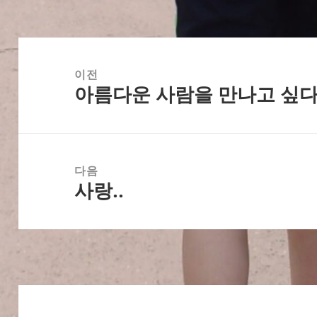
글
탐
이전
아름다운 사람을 만나고 싶다
색
이
전
글:
다음
사랑..
다
음
글: