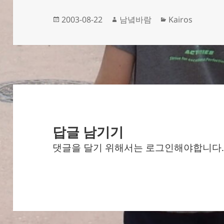
작
글
카
2003-08-22
남녘바람
Kairos
성
쓴
테
일
이
고
자
리
답글 남기기
댓글을 달기 위해서는
로그인
해야합니다