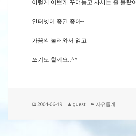
이렇게 이쁘게 꾸며놓고 사시는 줄 몰랐어
인터넷이 좋긴 좋아~
가끔씩 놀러와서 읽고
쓰기도 할께요..^^
작
글
카
2004-06-19
guest
자유롭게
성
쓴
테
일
이
고
자
리