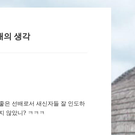
개의 생각
 좋은 선배로서 새신자들 잘 인도하
지 않았니? ㅋㅋㅋ