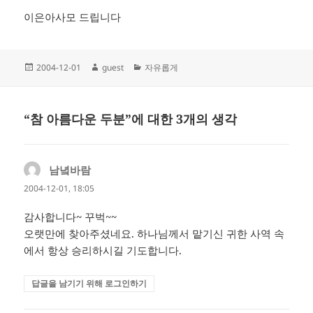
이은아사모 드립니다
작
글
카
2004-12-01
guest
자유롭게
성
쓴
테
일
이
고
자
리
“참 아름다운 두분”에 대한 3개의 생각
남녘바람
댓
글:
2004-12-01, 18:05
감사합니다~ 꾸벅~~
오랫만에 찾아주셨네요. 하나님께서 맡기신 귀한 사역 속
에서 항상 승리하시길 기도합니다.
답글을 남기기 위해 로그인하기