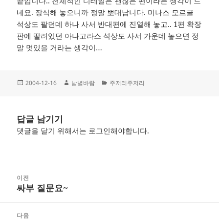
끝입니다.. 전체적인 디테일은 괜찮은 편이라는 생각이 드
네요. 장식해 놓으니까 정말 뽀대납니다. 미나스 모르굴
석상도 팔던데 하나 사서 반대편에 진열해 놓고.. 1편 확장
판에 딸려있던 아나고라스 석상도 사서 가운데 놓으면 정
말 멋있을 거라는 생각이…
작
글
카
2004-12-16
남녘바람
주저리주저리
성
쓴
테
일
이
고
자
리
답글 남기기
댓글을 달기 위해서는
로그인
해야합니다.
글
이전
탐
싸부 질문요~
이
색
전
글:
다음