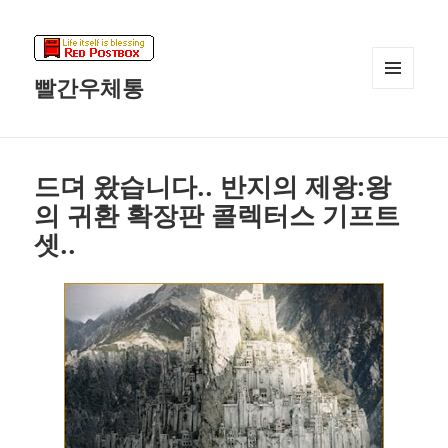
빨간우체통
메뉴와
위젯
드뎌 왔습니다.. 반지의 제왕:왕
의 귀환 확장판 콜렉터스 기프트
셋..