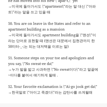
he has moved into his new \”apar-t,\” yet
→미국에 돌아가서도 \”apartment\”라는 말 대신 \”아파
트\”라는 말을 쓰고 있을 때
50. You are on leave in the States and refer to an
apartment building as a mansion
→미국에 돌아가서도 apartment building을 \”맨션\”이
라는 단어로 표현할 때 (맨션은 대문에서 집현관까지 한
50미터-_-;는 되는 대저택을 이르는 말)
51. Someone steps on your toe and apologizes and
you say, \”No sweat-ee da\”
→누가 발을 밟고 사과하면 \”No sweat이다\”라고 말끝에
~이다를 붙여서 얘기하게 될때 .
52. Your favorite exclamation is \”Ai-go jook get da\”
→한국말로 \”아이고 죽겠다\”라는 감탄사를 쓰게될때