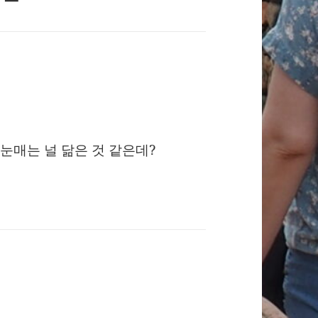
눈매는 널 닮은 것 같은데?
.