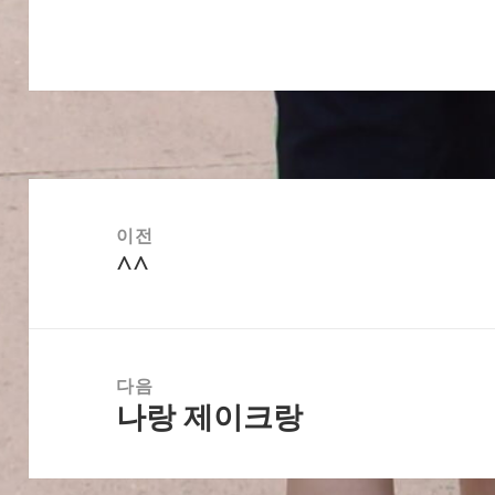
글
탐
이전
^^
색
이
전
글:
다음
나랑 제이크랑
다
음
글: