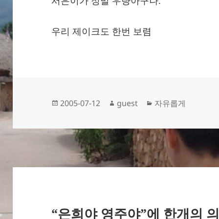
서은이가 정말 우량아구나.
우리 제이크도 한번 보렴
작
글
카
2005-07-12
guest
자유롭게
성
쓴
테
일
이
고
자
리
“은희야 영주야”에 한개의 