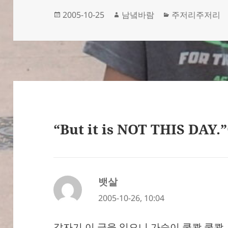
작
글
카
2005-10-25
남녘바람
주저리주저리
성
쓴
테
일
이
고
자
리
“But it is NOT THIS D
뱃살
댓
글:
2005-10-26, 10:04
갑자기 이 글을 읽으니 가슴이 쿵쾅 쿵쾅