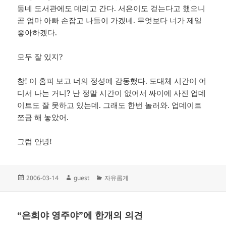
동네 도서관에도 데리고 간다. 서은이도 걷는다고 했으니
곧 엄마 아빠 손잡고 나들이 가겠네. 무엇보다 너가 제일
좋아하겠다.
모두 잘 있지?
참! 이 홈피 보고 너의 정성에 감동했다. 도대체 시간이 어
디서 나는 거니? 난 정말 시간이 없어서 싸이에 사진 업데
이트도 잘 못하고 있는데. 그래도 한번 놀러와. 업데이트
쪼금 해 놓았어.
그럼 안녕!
작
글
카
2006-03-14
guest
자유롭게
성
쓴
테
일
이
고
자
리
“은희야 영주야”에 한개의 의견