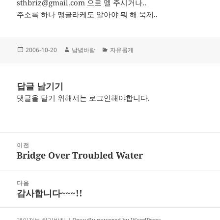
sthbriz@gmail.com 으로 멜 주시거나..
주소록 하나 맹글라케도 알아야 뭐 해 묵제..
작
글
카
2006-10-20
남녘바람
자유롭게
성
쓴
테
일
이
고
자
리
답글 남기기
댓글을 달기 위해서는
로그인
해야합니다.
글
이전
탐
Bridge Over Troubled Water
이
색
전
글:
다음
감사합니다~~~!!
다
음
글: