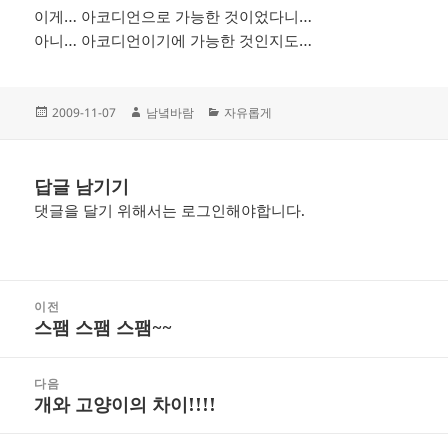
이게… 아코디언으로 가능한 것이었다니…
아니… 아코디언이기에 가능한 것인지도…
작
글
카
2009-11-07
남녘바람
자유롭게
성
쓴
테
일
이
고
자
리
답글 남기기
댓글을 달기 위해서는
로그인
해야합니다.
글
이전
탐
스팸 스팸 스팸~~
이
색
전
글:
다음
개와 고양이의 차이!!!!
다
음