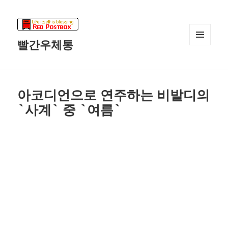
빨간우체통
메뉴와
위젯
아코디언으로 연주하는 비발디의
`사계` 중 `여름`